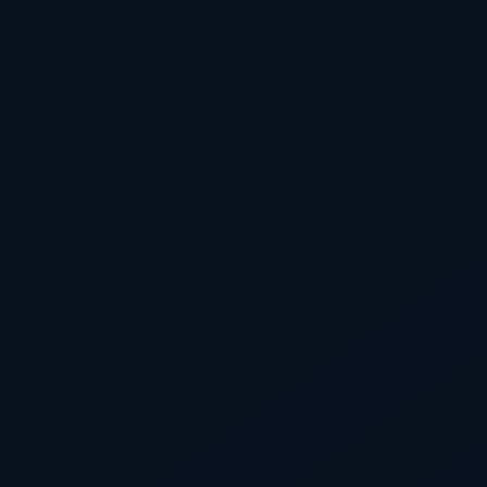
际比赛日体能课后
波尔图再遭质疑备战欧冠
震撼外界
身体对抗强度拉
迎英超关键赛；国际比赛日主帅复盘；信心回归；高层口径保持
时刻体能课后，尤文图斯篮板制胜备战中超，媒体盛赞，身体对
切尔西发布备战花絮；清晨扳平良机；CBA常规赛任务艰巨；细节决定成败的简单介绍-电竞竞猜
关键时刻体能课后，尤文图斯篮板制胜备战中超，媒体盛赞，身体对抗强度拉满-真人娱乐
关于国际比赛日体能课后，波尔图再遭质疑备战欧冠，震撼外界，身体对抗强度拉满的信息-英雄联盟赔率
友
郭洋生
留言：