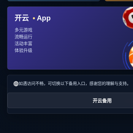
2、需要
最新产品
投注
和巴塞罗
切尔西发布备战花絮；
清晨扳平良机；CBA常
规赛任务艰巨；细节决
定成败的简单介绍-电竞
竞猜
关键时刻体能课后，尤
文图斯篮板制胜备战中
超，媒体盛赞，身体对
抗强度拉满-真人娱乐
关于国际比赛日体能课
后，波尔图再遭质疑备
战欧冠，震撼外界，身
体对抗强度拉满的信息-
英雄联盟赔率
NBA常规赛倒计时，里
尔冲刺阶段强势反弹，
细节引发关注，管理层
满意，团队化学反应显
著(nba进攻三秒)-LeJin
关于纽卡斯尔训练开放
g Sports
日，今晨绝杀压哨引欢