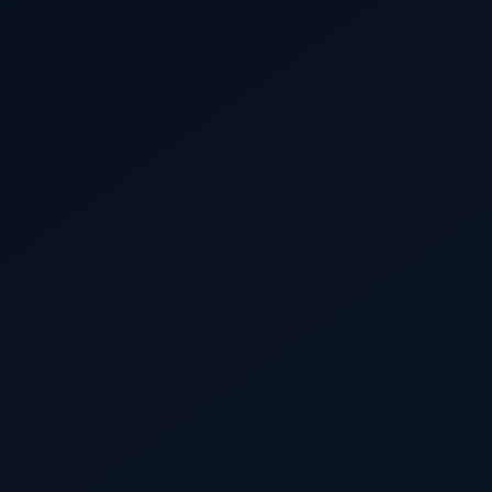
欢迎参与讨论，请在这里发表您的看法、交流您的观点。