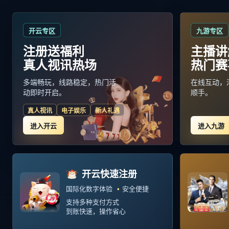
首页
首页
>
综合球星
>
球员转会
关于
综合球星
COMPREHENSIVESTAR
伤病情况
数据表现
1、欧罗
球员转会
这就。