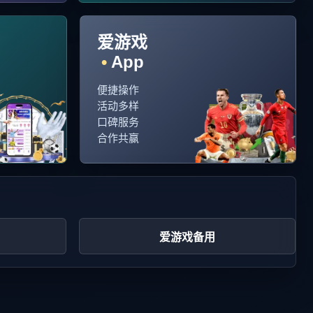
联及欧冠资格赛等竞争强度 后来在国际米兰，我
英雄联盟