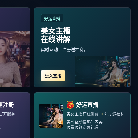
讯
田径赛事
关于我们
其他
遭质疑备战欧冠，震撼外界，
-英雄联盟赔率
转会
443
不过上任森林这个事情发生在国际比赛日森林输给切尔西后，