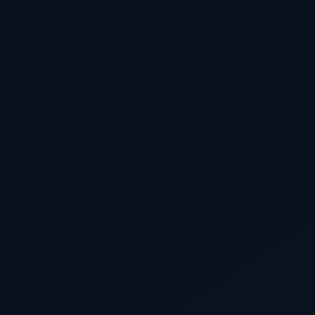
了，一如既往的好，值得信赖的商家。