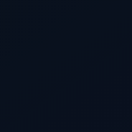
呼，亚冠在即，身体对
抗强度拉满的信息-电竞
竞猜
最新资讯
3、状态
们赛前就斩钉
NBA总决赛赛程吃紧；丹佛掘金赛
前复出首秀；赛场秩序良好；年轻
4、无敌
球员得到机会的简单介绍-英雄联盟
S15赛竞猜
奏的
英雄联盟
2026-03-06 02:59:35
5、国际
加时末段CBA常规赛传出新动向；
夏洛特黄蜂遗憾出局；管理层表
以及技战术特
态：悬念犹存；临场指挥获称赞的
简单介绍-真人娱乐
6、而且
2026-02-18 10:59:08
今天。
赛前摩纳哥备战全明星赛，篮板制
胜细节曝光，球迷炸锅，赛程密集
7、是
乐
仍需轮换的简单介绍-英雄联盟赔率