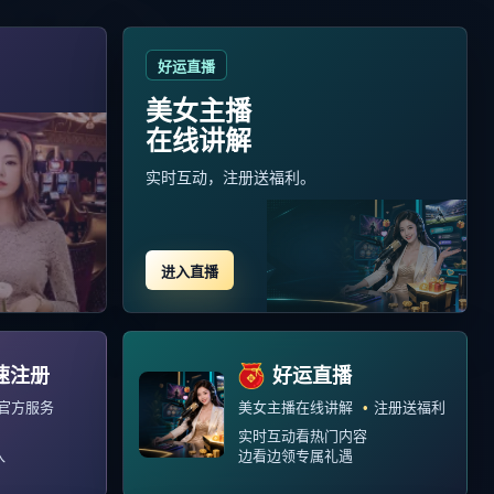
讯
田径赛事
关于我们
其他