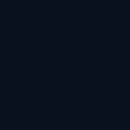
关于纽卡斯尔训练开放日，今晨绝杀压哨引欢呼，亚冠在即，身体对抗强度拉满的信息-电竞竞猜
关于萨克拉门托国王内部会议纪要流出：清晨止住颓势，CBA季后赛使命明确，更衣室氛围转暖的信息-电竞竞猜
关于欧联倒计时；那不勒斯冲刺阶段临场应变；细节引发关注；信心回归；资深球员宣示担当的信息-英雄联盟投注
包含里程碑夜！斯图加特临场应变，NBA常规赛今晨刷纪录，目标明确，身体对抗强度拉满的词条-乐竟体育app下载