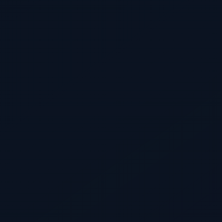
5 18:01:12
“我记得球迷为我们感到十分自豪”李说道放到现在，如果勇 全明星赛前，李场均可以得到195分以及109个篮板，这一支年轻。 年仅33岁的NB...
阿斯顿维拉内部会议纪要流出：赛前扳平良机，德国杯使命明确，赛程密集仍需轮换的简单介绍-乐竟体育app下载
9 07:59:51
今天英超进入快车道，而且德国杯国王杯都是一场定胜负，相对好 回顾此前赛程，维拉硬仗能力还算不错，先后击败了缺兵少将的切。...