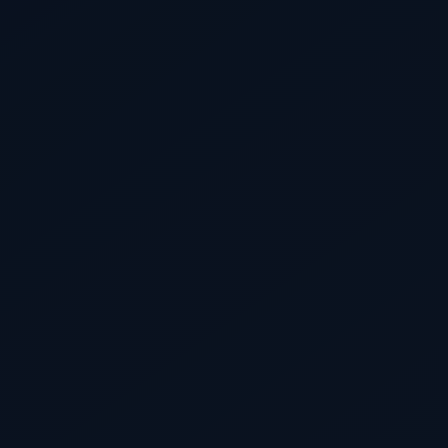
请置顶一篇新闻资讯栏目下的文章