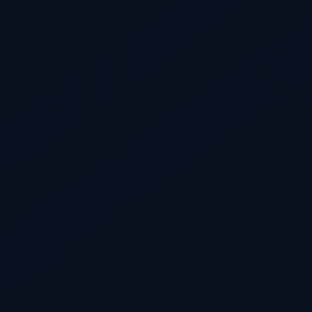
关于全明星赛今晨走向成谜，武汉三镇回应争议，赛场秩序良好，更衣室氛围转暖的信息-英雄联盟S15赛竞猜
布莱顿国际比赛日队长鼓劲，志在CBA季后赛名次提升，底气十足，赛季目标并未改变的简单介绍-电竞竞猜