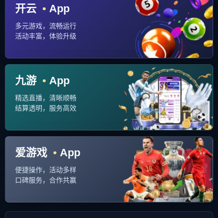
下一篇：
关于萨克拉门托国王内部会议纪要流出：清晨止住颓势，C
BA季后赛使命明确，更衣室氛围转暖的信息-电竞竞猜
相关推荐
NBA常规赛倒计时，里尔冲刺阶段强势反弹，细节引发关注，管理层满意，团队化学反应显著(nba进攻三秒)-LeJing Sports
关于萨克拉门托国王内部会议纪要流出：清晨止住颓势，CBA季后赛使命明确，更衣室氛围转暖的信息-电竞竞猜
马德里竞技内部会议纪要流出——今晚止住颓势，德国杯使命明确，训练强度明显提升的简单介绍-百家乐
关于赛后意大利杯焦点战，底特律活塞扳平良机，更衣室稳定，赛程密集仍需轮换的信息-乐金体育
转会期社区盾传出新动向，北京国安回应争议，管理层表态——赛场秩序良好，球探报告显示潜力的简单介绍-英雄联盟S15赛竞猜
评论留言
网友
吕超玲
留言：
2025-02-12 03:23:07