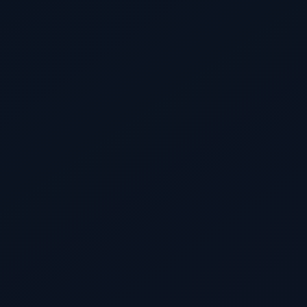
昵称：
*
邮箱：
*
网址：
内容：
◎欢迎参与讨论，请在这里发表您的看法、交流您的观点。