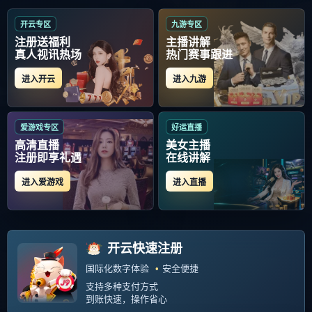
首页
>
综合球星
>
数据表现
马德里竞技内部会议纪要流出——今晚止住颓势，德
国杯使命明确，训练强度明显提升的简单介绍-百家乐
2026-01-13 15:01:17
数据表现
438
后者在德国杯出于回避条款而作壁上观，本场有望首发前锋多斯
联赛3连败后上轮主场21艰难逆转降级区的
真人娱乐
云达不莱梅止住
颓势。