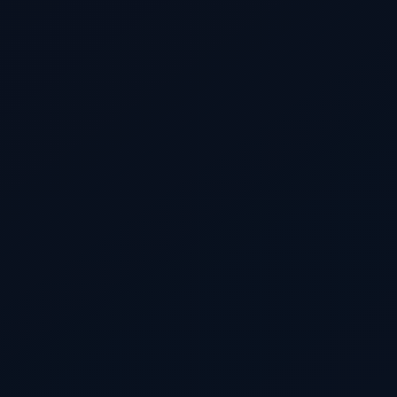
克罗地亚时隔 20 年重返世界杯 4 强。
总统也来更衣室和球员们一起庆祝了
LeJing Sports
~
俄罗斯世界杯 4 强：法国、比利时、英格兰、克罗地亚。
7 月 11 日 2:00 法国 vs 比利时
7 月 12 日 2:00 克罗地亚 vs 英格兰
未来三天没有世界杯的比赛看了！