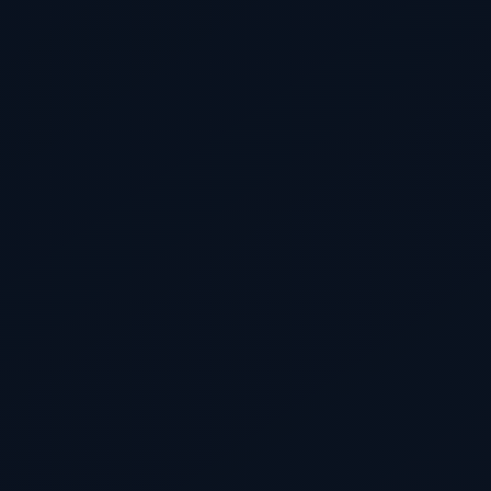
小家伙！英格兰闯进世界杯的半决赛了！希望你
电竞竞猜
在
天上能看到！
博格巴和林加德的老照片。
送上一只正在度假的「272」~
博格巴的「乌姆蒂蒂与手机」系列更新了！
It's coming home~
瞧给贝克汉姆得意的！
胡安·卡拉 河南建业 → 拉斯帕尔马斯
29岁 / 西班牙 / 后卫