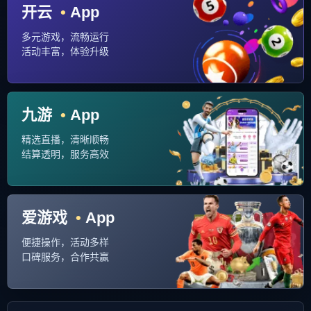
场外蔓延，猛龙的
乐金体育
球迷，勇。