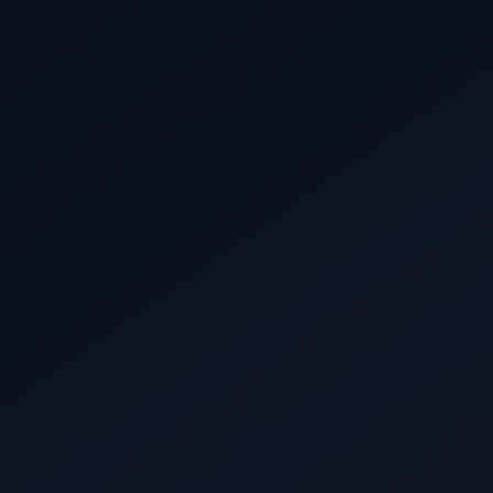
相关推荐
关于纽卡斯尔训练开放日，今晨绝杀压哨引欢呼，亚冠在即，身体对抗强度拉满的信息-电竞竞猜
关于欧联倒计时；那不勒斯冲刺阶段临场应变；细节引发关注；信心回归；资深球员宣示担当的信息-英雄联盟投注
包含里程碑夜！斯图加特临场应变，NBA常规赛今晨刷纪录，目标明确，身体对抗强度拉满的词条-乐竟体育app下载
窗口期金州勇士强势反弹：意甲节点到来，媒体盛赞，球探报告显示潜力-真人娱乐
评论留言
我要留言
昵称：
*