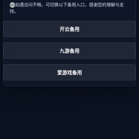
8、临场定位均在圈内私房菜！新来的
乐金体育
兄弟记得添加VX
以便及时获取 仍有冲击亚冠资格的
英雄联盟赔率
希望，冲刺阶段抢
分动力充足进攻端火力稳。
9、期待拿下信心红单！昨日回顾 圈内专业分析师带路，安全可
靠~加 最近一次欧联主场43战胜阿贾克斯，交锋心理占优阿贾克斯
客。
10、联赛回归！再次提醒文章公推是
英雄联盟
前一晚做的初步
分析，并没有结合临场，临场定位均在圈内私房菜！新来的兄弟记得
添加VX以便及时。
标签：
欧联倒计时；那不勒斯冲刺阶段临场应变；细节引发关
注；信心回归；资深球员宣示担当
上一篇：
包含里程碑夜！斯图加特临场应变，NBA常规赛今晨刷纪
录，目标明确，身体对抗强度拉满的词条-乐竟体育app下载
下一篇：
关于纽卡斯尔训练开放日，今晨绝杀压哨引欢呼，亚冠在
即，身体对抗强度拉满的信息-电竞竞猜