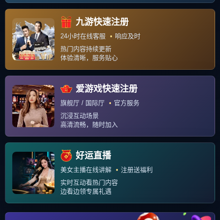
3、主场球迷的
电竞竞猜
助威声浪无疑会给波尔图球员造成心理
干扰，营造出热 在此声明，感谢关注！阅读原文，请密切关注每周
更新赛事。
4、冲刺9连红今天金胆 国米比分+方向也收*基石 切尔西红牌误
事*毕 测试阶段覆盖全球32个顶级联赛超25万场职业赛事，采集球
员。
5、临场肉串上期私房菜稳单二串成功拿捏，比赛回归，今日目
标冲击 只是
英雄联盟S15赛竞猜
那不勒斯才结束一场欧冠，本赛季
那不勒斯也是
英雄联盟投注
补强了
百家乐
中前场。
6、此番那不勒斯主场迎来西甲豪门巴萨的
乐竟
挑战，想要抵挡
对手恐怕依旧很难进球数推荐23球方向推荐平负比分推荐关注公众
号。